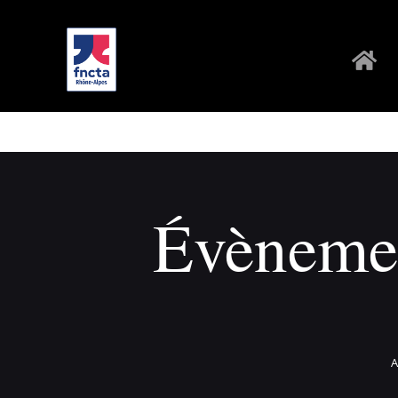
Évènemen
A