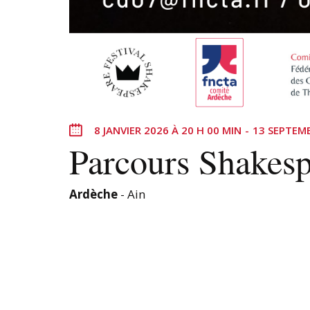
e
r
a
l
'
a
c
8 JANVIER 2026 À 20 H 00 MIN
13 SEPTEMB
-
Parcours Shakes
t
u
a
Ardèche
- Ain
l
i
s
a
t