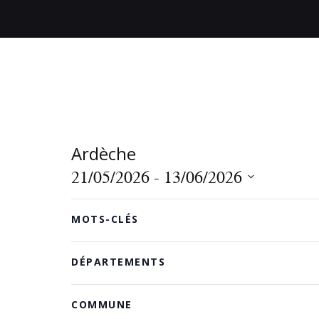
Ardèche
21/05/2026
 - 
13/06/2026
S
MAI 2026
F
L
é
MOTS-CLÉS
i
a
l
l
m
e
DÉPARTEMENTS
t
o
c
r
d
e
t
COMMUNE
i