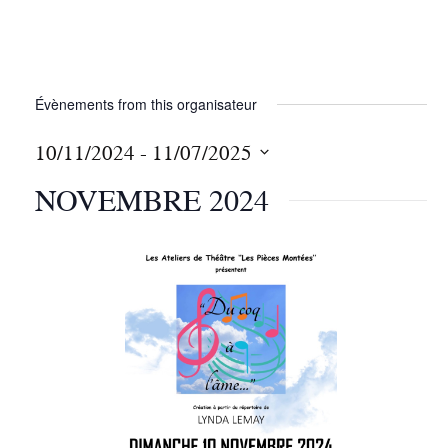
Évènements from this organisateur
10/11/2024
 - 
11/07/2025
S
NOVEMBRE 2024
é
l
e
c
t
i
o
n
n
e