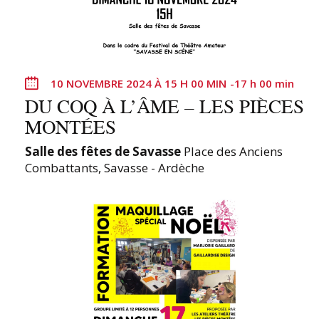
z
u
n
e
10 NOVEMBRE 2024 À 15 H 00 MIN
-
17 h 00 min
d
DU COQ À L’ÂME – LES PIÈCES
a
MONTÉES
t
e
Salle des fêtes de Savasse
Place des Anciens
.
Combattants, Savasse - Ardèche