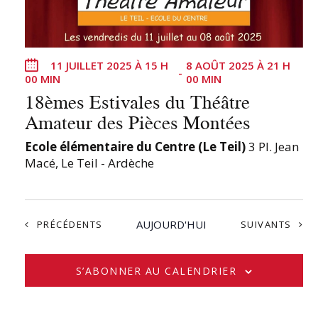
11 JUILLET 2025 À 15 H
8 AOÛT 2025 À 21 H
-
00 MIN
00 MIN
18èmes Estivales du Théâtre
Amateur des Pièces Montées
Ecole élémentaire du Centre (Le Teil)
3 Pl. Jean
Macé, Le Teil - Ardèche
ÉVÈNEMENTS
AUJOURD'HUI
ÉVÈNEMENTS
PRÉCÉDENTS
SUIVANTS
S’ABONNER AU CALENDRIER