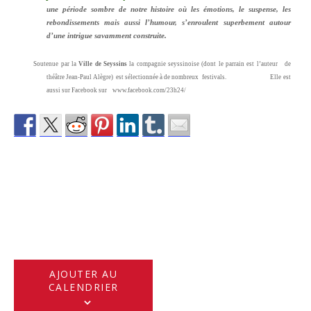
une période sombre de notre histoire où les émotions, le suspense, les
rebondissements mais aussi l’humour, s’enroulent superbement autour
d’une intrigue savamment construite.
Soutenue par la
Ville de Seyssins
l
a compagnie seyssinoise (dont le parrain est l’auteur de
théâtre Jean-Paul Alègre) est sélectionnée à de nombreux festivals. Elle est
aussi sur Facebook sur www.facebook.com/23h24/
AJOUTER AU
CALENDRIER