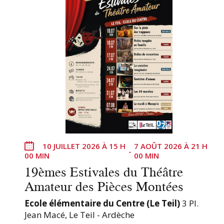
n
e
e
s
d
n
e
e
t
n
v
t
u
r
e
é
e
s
s
É
d
v
u
è
f
10 JUILLET 2026 À 15 H
7 AOÛT 2026 À 21 H
-
n
00 MIN
00 MIN
o
19èmes Estivales du Théâtre
r
e
Amateur des Pièces Montées
m
m
u
e
Ecole élémentaire du Centre (Le Teil)
3 Pl.
l
Jean Macé, Le Teil - Ardèche
n
a