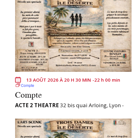
t
u
a
l
i
s
a
t
i
o
13 AOÛT 2026 À 20 H 30 MIN
-
22 h 00 min
n
Compte
Compte
d
e
ACTE 2 THEATRE
32 bis quai Arloing, Lyon -
l
a
l
i