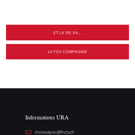
ET LA VIE VA…
LA FOX COMPAGNIE
Informations URA
rhonealpes@fncta.fr