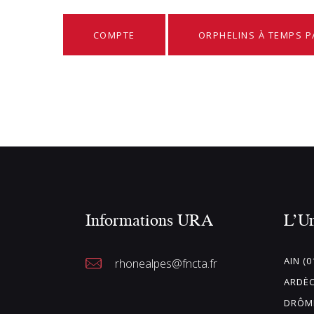
COMPTE
ORPHELINS À TEMPS P
Informations URA
L’U
AIN (0
rhonealpes@fncta.fr
ARDÈC
DRÔME