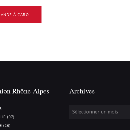
 BANDE À CARO
nion Rhône-Alpes
Archives
1)
HE (07)
 (26)