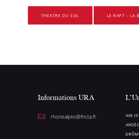
THEATRE DU SOL
LE RAPT – LA
Informations URA
L’U
AIN (0
rhonealpes@fncta.fr
ARDÈC
DRÔME