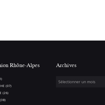
nion Rhône-Alpes
Archives
1)
HE (07)
 (26)
(38)