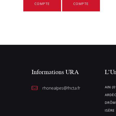
COMPTE
COMPTE
Informations URA
L’U
AIN (0
rhonealpes@fncta.fr
ARDÈC
DRÔME
ISÈRE 