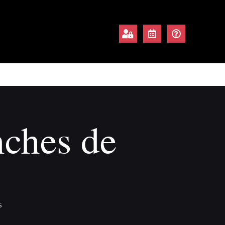
nches de
S