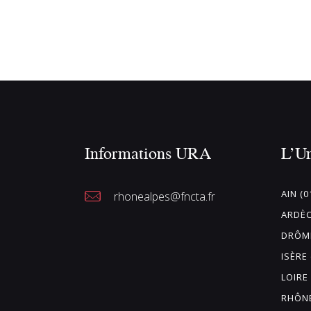
Informations URA
L’U
AIN (0
rhonealpes@fncta.fr
ARDÈC
DRÔME
ISÈRE 
LOIRE 
RHÔNE