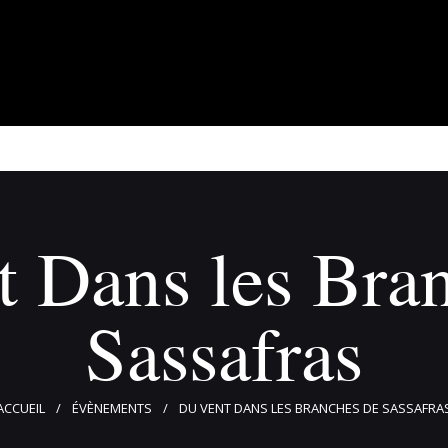
À propos
Adhérents
Évènements
Actualités
Contact
 Dans les Bra
Sassafras
ACCUEIL
ÉVÈNEMENTS
DU VENT DANS LES BRANCHES DE SASSAFRA