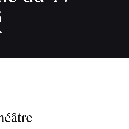
3
...
héâtre