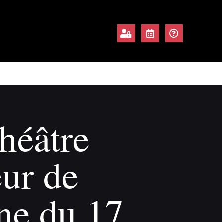
théâtre
ur de
ne du 17