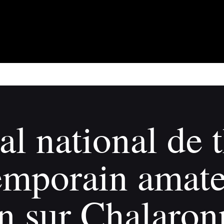
À propos
Adhérents
Évènements
Actualités
Contact
al national de 
emporain amate
on sur Chalaron