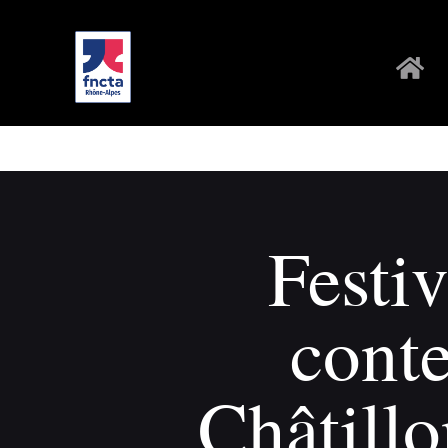
Festiv
cont
Châtill