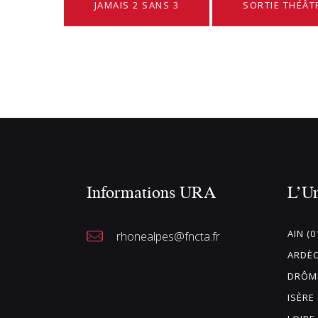
JAMAIS 2 SANS 3
SORTIE THÉÂT
Informations URA
L’U
AIN (0
rhonealpes@fncta.fr
ARDÈC
DRÔME
ISÈRE 