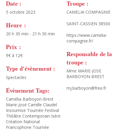
Date :
Troupe :
5 octobre 2023
CAMELIA COMPAGNIE
Heure :
SAINT-CASSIEN 38500
20 h 30 min - 21 h 30 min
https://www.camelia-
compagnie.fr/
Prix :
Responsable de la
9€ à 12€
troupe :
Type d'évènement :
Mme MARIE-JOSE
BARBOYON-BREST
Spectacles
mj.barboyon@free.fr
Évènement Tags:
Camélia Barboyon-Brest
Marie-José Camille Claudel
Insoumise Tournée Festival
Théâtre Contemporain Isère
Création National
Francophone Tournée