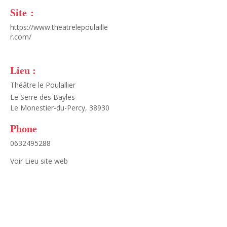
Site :
https://www.theatrelepoulaille
r.com/
Lieu :
Théâtre le Poulallier
Le Serre des Bayles
Le Monestier-du-Percy
,
38930
Phone
0632495288
Voir Lieu site web