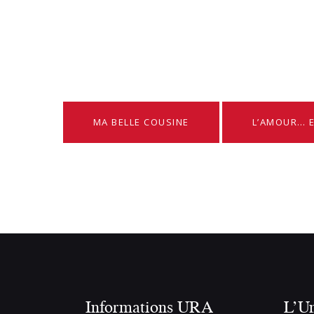
MA BELLE COUSINE
L’AMOUR… E
Informations URA
L’U