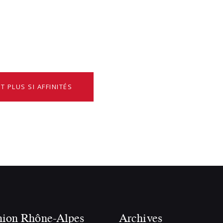
T PLUS SI AFFINITÉS
nion Rhône-Alpes
Archives