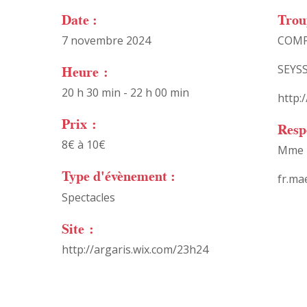
Date :
Trou
7 novembre 2024
COMP
Heure :
SEYS
20 h 30 min - 22 h 00 min
http:
Prix :
Resp
8€ à 10€
Mme 
Type d'évènement :
fr.ma
Spectacles
Site :
http://argaris.wix.com/23h24