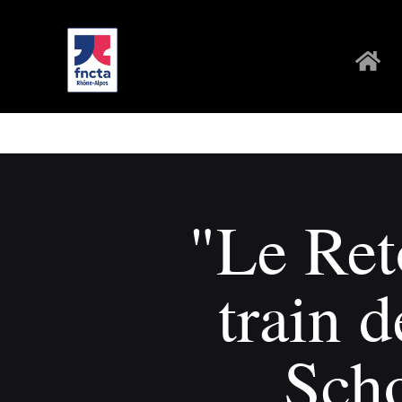
"Le Ret
train 
Sch