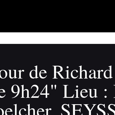
À propos
Adhérents
Évènements
Actualités
Contact
our de Richard 
de 9h24" Lieu :
oelcher, SEYS