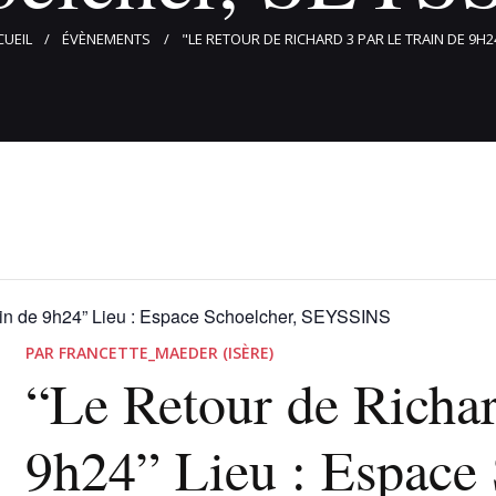
CUEIL
ÉVÈNEMENTS
"LE RETOUR DE RICHARD 3 PAR LE TRAIN DE 9H24
rain de 9h24” Lieu : Espace Schoelcher, SEYSSINS
PAR FRANCETTE_MAEDER (ISÈRE)
“Le Retour de Richard
9h24” Lieu : Espace 