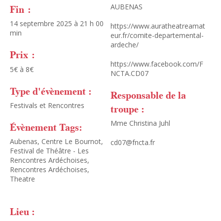
Fin :
AUBENAS
14 septembre 2025 à 21 h 00
https://www.auratheatreamat
min
eur.fr/comite-departemental-
ardeche/
Prix :
https://www.facebook.com/F
5€ à 8€
NCTA.CD07
Type d'évènement :
Responsable de la
Festivals et Rencontres
troupe :
Mme Christina Juhl
Évènement Tags:
Aubenas
,
Centre Le Bournot
,
cd07@fncta.fr
Festival de Théâtre - Les
Rencontres Ardéchoises
,
Rencontres Ardéchoises
,
Theatre
Lieu :