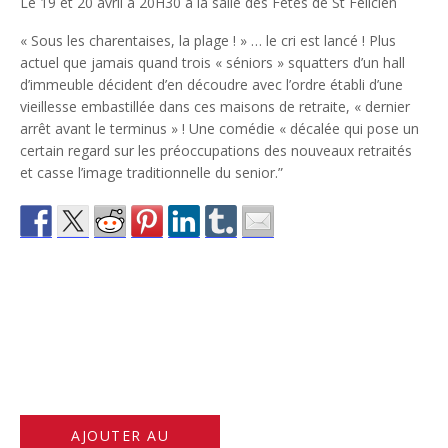
Le 19 et 20 avril à 20H30 à la salle des Fêtes de St Félicien
« Sous les charentaises, la plage ! » … le cri est lancé ! Plus
actuel que jamais quand trois « séniors » squatters d’un hall
d’immeuble décident d’en découdre avec l’ordre établi d’une
vieillesse embastillée dans ces maisons de retraite, « dernier
arrêt avant le terminus » ! Une comédie « décalée qui pose un
certain regard sur les préoccupations des nouveaux retraités
et casse l’image traditionnelle du senior.”
AJOUTER AU