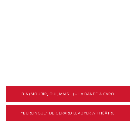
B.A (MOURIR, OUI, MAIS…) – LA BANDE À CARO
“BURLINGUE” DE GÉRARD LEVOYER // THÉÂTRE