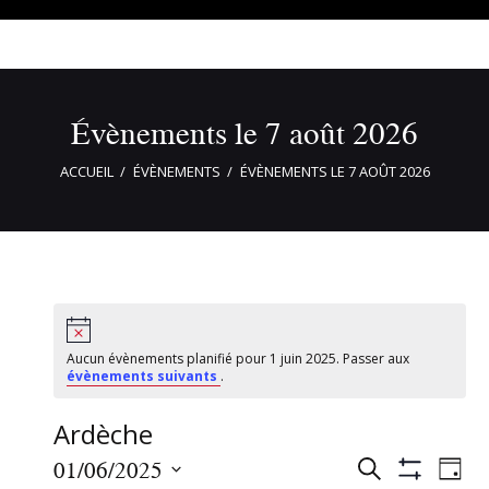
Évènements le 7 août 2026
ACCUEIL
ÉVÈNEMENTS
ÉVÈNEMENTS LE 7 AOÛT 2026
Aucun évènements planifié pour 1 juin 2025. Passer aux
évènements suivants
.
Ardèche
R
N
01/06/2025
R
J
C