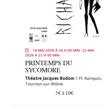
l
n
a
t
i
s
r
e
e
n
t
18 MAI 2026 À 20 H 00 MIN
22 MAI
-
r
2026 À 22 H 00 MIN
a
PRINTEMPS DU
î
SYCOMORE
n
e
Théatre Jacques Bodoin
1 Pl. Rampon,
r
Tournon-sur-Rhône
a
5€ à 10€
l
'
a