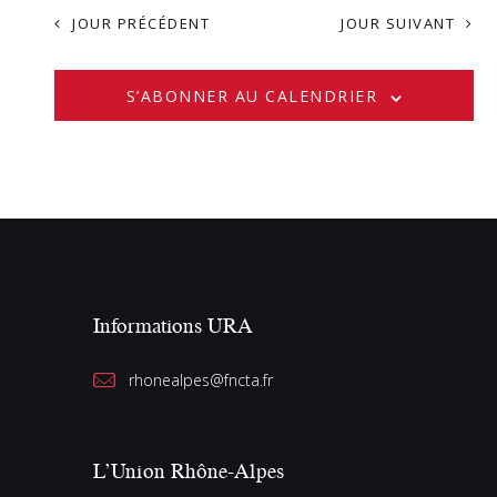
JOUR PRÉCÉDENT
JOUR SUIVANT
c
t
u
S’ABONNER AU CALENDRIER
a
l
i
s
a
t
i
o
Informations URA
n
d
rhonealpes@fncta.fr
e
l
a
L’Union Rhône-Alpes
l