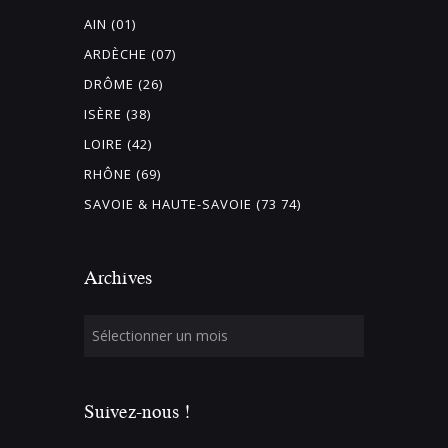
i
AIN (01)
s
ARDÈCHE (07)
t
DRÔME (26)
e
ISÈRE (38)
d
LOIRE (42)
e
s
RHÔNE (69)
é
SAVOIE & HAUTE-SAVOIE (73 74)
v
é
Archives
n
e
m
e
n
t
Suivez-nous !
s