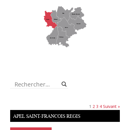
Ain
Haute-Savoie
Loire
Rhône
Savoie
Isère
Drôme
Ardèche
1
2
3
4
Suivant »
APEL SAINT-FRANCOIS REGIS