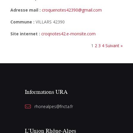
Adresse mail :
croquenotes42390@gmail.com
Commune :
VILLARS 42390
Site internet :
croqnotes42.e-monsite.com
1
2
3
4
Suivant »
Informations URA
rhonealpes@fncta.fr
L’Union Rhône-Alpes