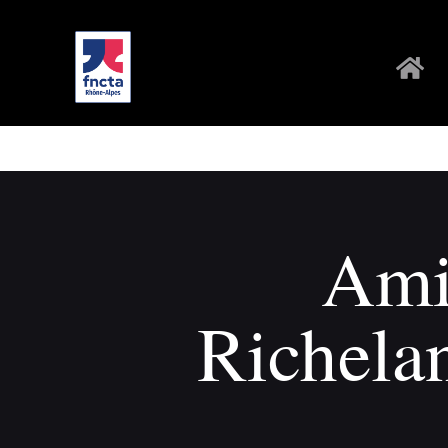
Ami
Richelan