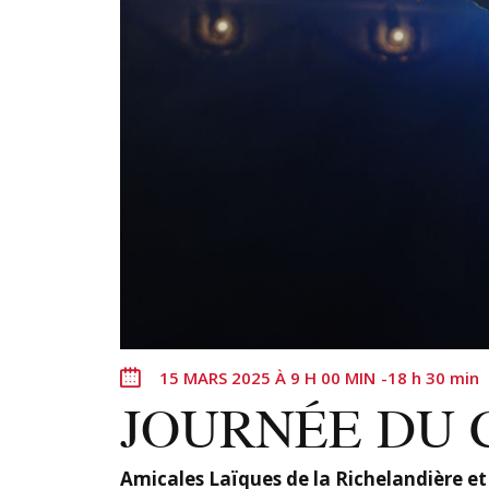
e
z
u
n
e
d
a
t
e
.
15 MARS 2025 À 9 H 00 MIN
-
18 h 30 min
JOURNÉE DU 
Amicales Laïques de la Richelandière et