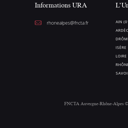
Informations URA
L’U
AIN (0
rhonealpes@fncta.fr
ARDÈC
DRÔME
ISÈRE 
LOIRE 
RHÔNE
SAVOI
FNCTA Auvergne-Rhône-Alpes © 20