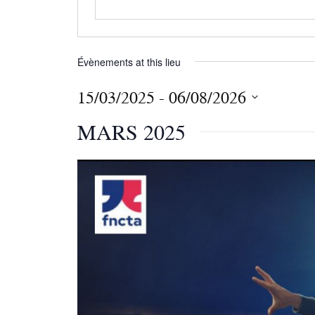
Évènements at this lieu
15/03/2025
 - 
06/08/2026
S
MARS 2025
é
l
e
c
t
i
o
n
n