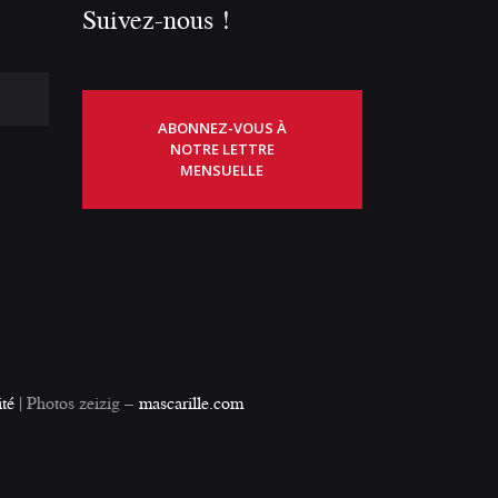
Suivez-nous !
ABONNEZ-VOUS À
NOTRE LETTRE
MENSUELLE
ité
| Photos zeizig –
mascarille.com