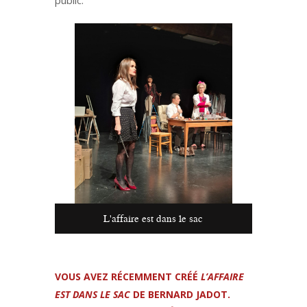
L'affaire est dans le sac
VOUS AVEZ RÉCEMMENT CRÉÉ
L’AFFAIRE
EST DANS LE SAC
DE BERNARD JADOT.