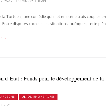
 2026 À 20 H 00 MIN - 22 H 00 MIN
e la Tortue », une comédie qui met en scène trois couples en
. Entre disputes cocasses et situations loufoques, cette pi
PLUS
n d’Etat : Fonds pour le développement de la
 ARDÈCHE
UNION RHÔNE-ALPES
RE 2025