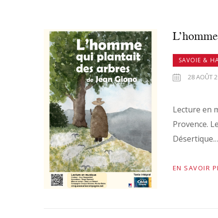
L’homme q
SAVOIE & H
28 AOÛT 20
Lecture en m
Provence. Le
Désertique.
EN SAVOIR 