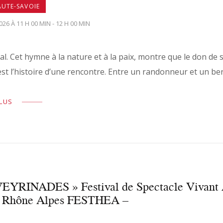
AUTE-SAVOIE
026 À 11 H 00 MIN - 12 H 00 MIN
al. Cet hymne à la nature et à la paix, montre que le don de
’est l’histoire d’une rencontre. Entre un randonneur et un be
PLUS
EYRINADES » Festival de Spectacle Vivant A
n Rhône Alpes FESTHEA –