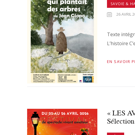
SAVOIE & H
26 AVRIL 2
Texte intégr
L’histoire C
EN SAVOIR 
« LES AV
Sélectio