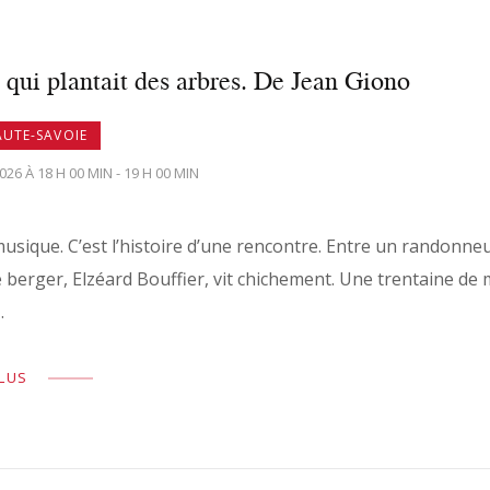
ui plantait des arbres. De Jean Giono
AUTE-SAVOIE
26 À 18 H 00 MIN - 19 H 00 MIN
usique. C’est l’histoire d’une rencontre. Entre un randonneu
 berger, Elzéard Bouffier, vit chichement. Une trentaine de
…
PLUS