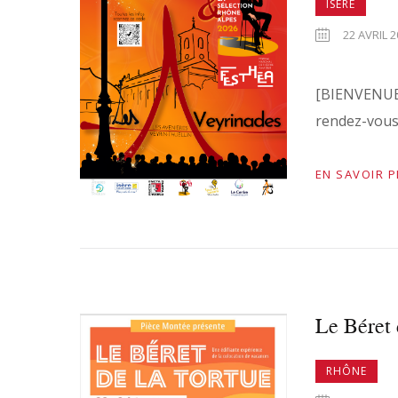
ISÈRE
22 AVRIL 2
[BIENVENUE À
rendez-vous.
EN SAVOIR 
Le Béret 
RHÔNE