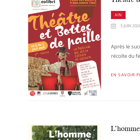
AIN
5 JUIN 202
Après le suc
récolte du f
EN SAVOIR 
L’homme q