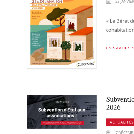
23 JANVIER
« Le Béret d
cohabitation
EN SAVOIR 
Subventio
2026
ACTUALITÉS
7 DÉCEMB