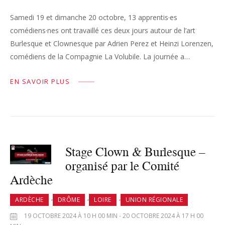
Samedi 19 et dimanche 20 octobre, 13 apprentis·es
comédiens·nes ont travaillé ces deux jours autour de l’art
Burlesque et Clownesque par Adrien Perez et Heinzi Lorenzen,
comédiens de la Compagnie La Volubile. La journée a…
EN SAVOIR PLUS
Stage Clown & Burlesque –
organisé par le Comité
Ardèche
,
,
,
ARDÈCHE
DRÔME
LOIRE
UNION RÉGIONALE
19 OCTOBRE 2024 À 10 H 00 MIN - 20 OCTOBRE 2024 À 17 H 00