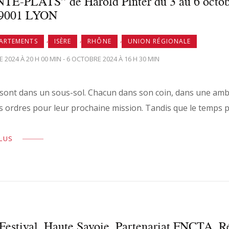
E-PLATS” de Harold Pinter du 3 au 6 octobre
69001 LYON
,
,
,
PARTEMENTS
ISÈRE
RHÔNE
UNION RÉGIONALE
 2024 À 20 H 00 MIN - 6 OCTOBRE 2024 À 16 H 30 MIN
sont dans un sous-sol. Chacun dans son coin, dans une ambia
es ordres pour leur prochaine mission. Tandis que le temp
PLUS
Festival, Haute Savoie. Partenariat FNCTA. R