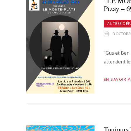
“LE MONT
Pizay – 
AUTRES DÉ
3 OCTOBRE
“Gus et Ben 
attendent l
EN SAVOIR 
Toujours 