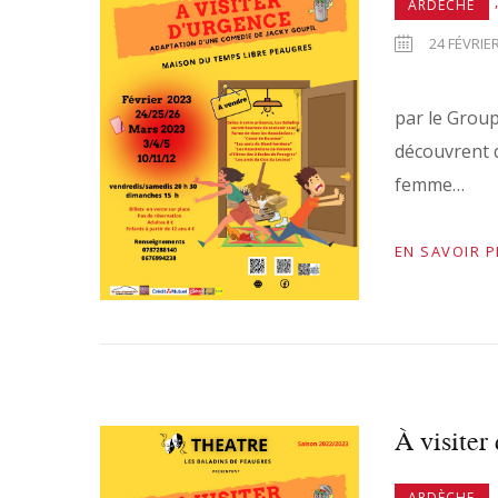
,
ARDÈCHE
24 FÉVRIER
par le Group
découvrent q
femme…
EN SAVOIR 
À visiter
,
ARDÈCHE