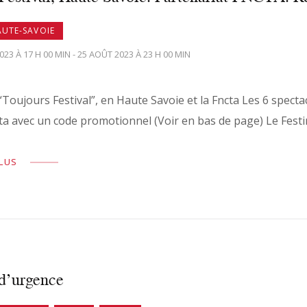
AUTE-SAVOIE
023 À 17 H 00 MIN - 25 AOÛT 2023 À 23 H 00 MIN
“Toujours Festival”, en Haute Savoie et la Fncta Les 6 specta
cta avec un code promotionnel (Voir en bas de page) Le Festi
PLUS
 d’urgence