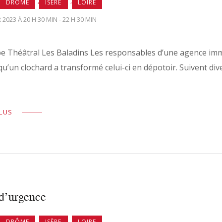
,
,
DRÔME
ISÈRE
LOIRE
 2023 À 20 H 30 MIN - 22 H 30 MIN
e Théâtral Les Baladins Les responsables d’une agence imm
u’un clochard a transformé celui-ci en dépotoir. Suivent diver
PLUS
 d’urgence
,
,
DRÔME
ISÈRE
LOIRE