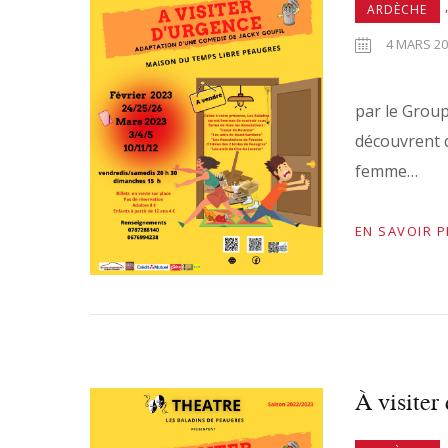
,
ARDÈCHE
4 MARS 202
par le Group
découvrent q
femme…
EN SAVOIR 
À visiter