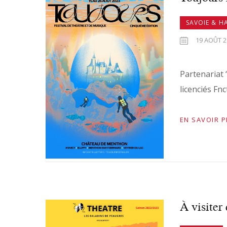
SAVOIE & H
19 AOÛT 2
Partenariat 
licenciés Fn
EN SAVOIR 
À visiter