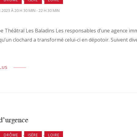
 2023 À 20 H 30 MIN - 22 H 30 MIN
e Théâtral Les Baladins Les responsables d’une agence imm
u’un clochard a transformé celui-ci en dépotoir. Suivent diver
PLUS
 d’urgence
,
,
DRÔME
ISÈRE
LOIRE