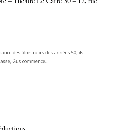
 – Théâtre Le Carré 30 – 12, rue
nce des films noirs des années 50, ils
s passe, Gus commence…
éductions