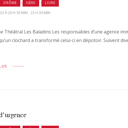
,
,
DRÔME
ISÈRE
LOIRE
3 À 20 H 30 MIN - 22 H 30 MIN
e Théâtral Les Baladins Les responsables d’une agence imm
u’un clochard a transformé celui-ci en dépotoir. Suivent diver
PLUS
 d’urgence