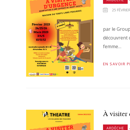
25 FÉVRIER
par le Group
découvrent q
femme…
EN SAVOIR 
À visiter
,
ARDÈCHE