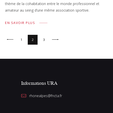
thème de la cohabitation entre le monde professionnel et
amateur au seing d’une même association sportive.
EN SAVOIR PLUS
1
>
2
3
Informations URA
rhonealpes@fncta.fr