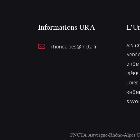
Informations URA
L’U
AIN (0
rhonealpes@fncta.fr
ARDÈC
DRÔME
ISÈRE 
LOIRE 
RHÔNE
SAVOI
FNCTA Auvergne-Rhône-Alpes © 20