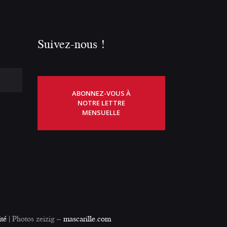
Suivez-nous !
ABONNEZ-VOUS À
NOTRE LETTRE
MENSUELLE
ité
| Photos zeizig –
mascarille.com