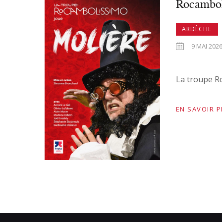
Rocambol
ARDÈCHE
9 MAI 2026
La troupe R
EN SAVOIR 