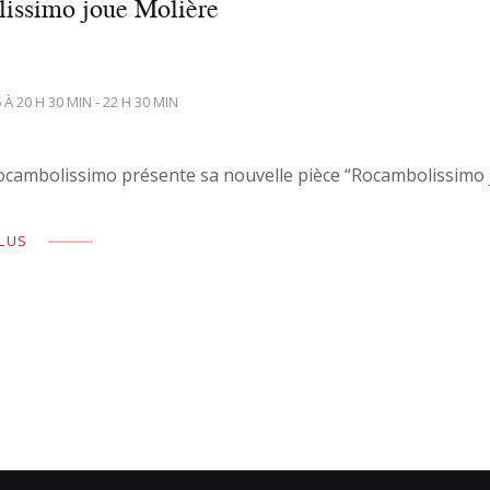
issimo joue Molière
 À 20 H 30 MIN - 22 H 30 MIN
ocambolissimo présente sa nouvelle pièce “Rocambolissimo 
PLUS