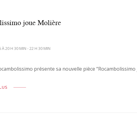
issimo joue Molière
6 À 20 H 30 MIN - 22 H 30 MIN
ocambolissimo présente sa nouvelle pièce “Rocambolissimo 
PLUS