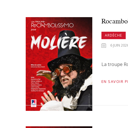
Rocambol
ARDÈCHE
6 JUIN 202
La troupe R
EN SAVOIR 