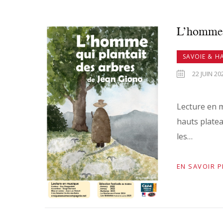
L’homme q
SAVOIE & H
22 JUIN 20
Lecture en m
hauts platea
les…
EN SAVOIR 