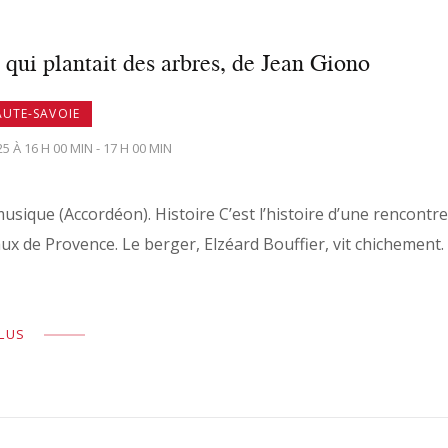
ui plantait des arbres, de Jean Giono
AUTE-SAVOIE
25 À 16 H 00 MIN - 17 H 00 MIN
usique (Accordéon). Histoire C’est l’histoire d’une rencontr
ux de Provence. Le berger, Elzéard Bouffier, vit chichemen
PLUS