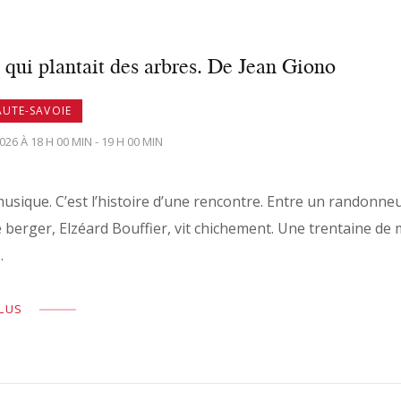
ui plantait des arbres. De Jean Giono
AUTE-SAVOIE
26 À 18 H 00 MIN - 19 H 00 MIN
usique. C’est l’histoire d’une rencontre. Entre un randonneu
 berger, Elzéard Bouffier, vit chichement. Une trentaine de
…
PLUS