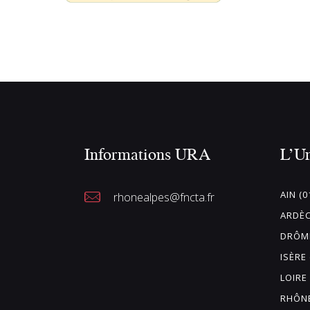
Informations URA
L’U
AIN (0
rhonealpes@fncta.fr
ARDÈC
DRÔME
ISÈRE 
LOIRE 
RHÔNE