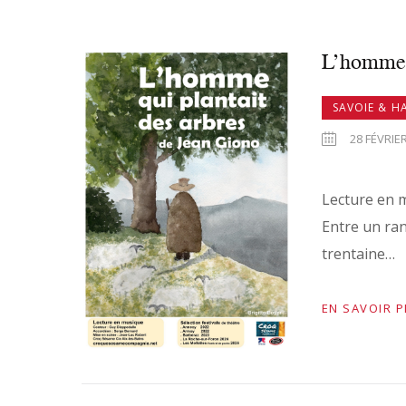
L’homme q
SAVOIE & H
28 FÉVRIER
Lecture en m
Entre un ran
trentaine…
EN SAVOIR 