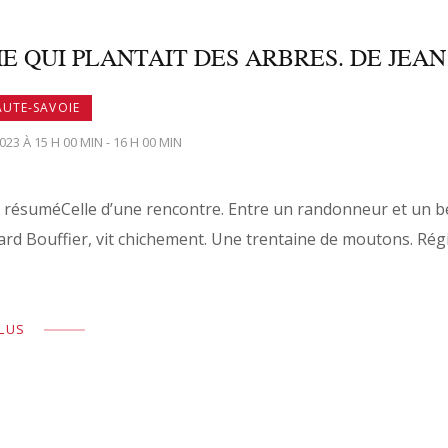
E QUI PLANTAIT DES ARBRES. DE JEAN
AUTE-SAVOIE
2023 À 15 H 00 MIN - 16 H 00 MIN
n résuméCelle d’une rencontre. Entre un randonneur et un be
ard Bouffier, vit chichement. Une trentaine de moutons. Rég
PLUS