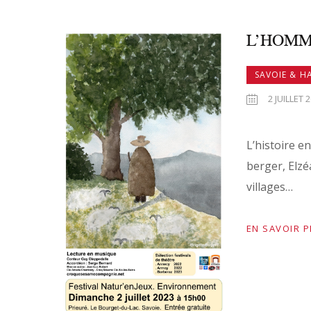
L’HOMM
SAVOIE & H
2 JUILLET 
L’histoire e
berger, Elzé
villages…
EN SAVOIR 