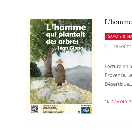
L’homme q
SAVOIE & H
28 AOÛT 20
Lecture en m
Provence. Le
Désertique.
EN SAVOIR 