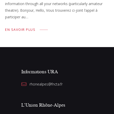
information through all your networks (particularly amateur
theatre). Bonjour, Hello, Vous trouverez ci-joint l’appel à
participer au…
EN SAVOIR PLUS
Informations URA
rhonealpes@fncta.fr
L’Union Rhône-Alpes