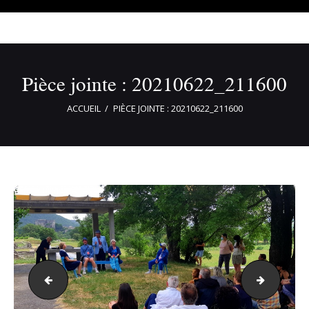
Pièce jointe : 20210622_211600
ACCUEIL
PIÈCE JOINTE : 20210622_211600
DSC_0483
2020091