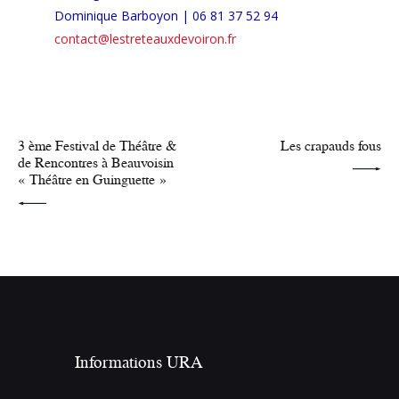
Dominique Barboyon | 06 81 37 52 94
contact@lestreteauxdevoiron.fr
PRÉCÉDENT
SUIVANT
3 ème Festival de Théâtre &
Les crapauds fous
de Rencontres à Beauvoisin
« Théâtre en Guinguette »
Informations URA