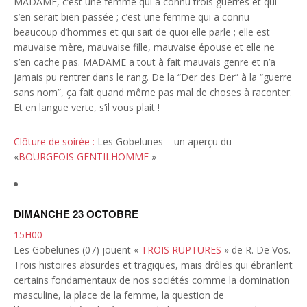
MADAME, c’est une femme qui a connu trois guerres et qui
s’en serait bien passée ; c’est une femme qui a connu
beaucoup d’hommes et qui sait de quoi elle parle ; elle est
mauvaise mère, mauvaise fille, mauvaise épouse et elle ne
s’en cache pas. MADAME a tout à fait mauvais genre et n’a
jamais pu rentrer dans le rang. De la “Der des Der” à la “guerre
sans nom”, ça fait quand même pas mal de choses à raconter.
Et en langue verte, s’il vous plait !
Clôture de soirée :
Les Gobelunes – un aperçu du
«
BOURGEOIS GENTILHOMME
»
DIMANCHE 23 OCTOBRE
15H00
Les Gobelunes (07) jouent «
TROIS RUPTURES
» de R. De Vos.
Trois histoires absurdes et tragiques, mais drôles qui ébranlent
certains fondamentaux de nos sociétés comme la domination
masculine, la place de la femme, la question de