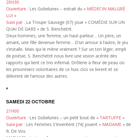
20H30
Ouverture :
Les Gobelunes – extrait du «
MÉDECIN MALGRÉ
LUI
»
Suivi par :
La Troupe Sauvage (07) joue « COMÉDIE SUR UN
QUAI DE GARE » de S. Benchetrit.
Deux hommes, une femme, un haut-parleur… Un père, un
amant, une fille devenue femme… D’un amour à l’autre, le jeu
s’installe. Mais qui le mène vraiment ? Sur un ton léger, empli
de poésie, S. Benchetrit nous livre une vision acérée des
rapports qui lient ce trio infernal. Drôlerie à fleur de peau où
les prisonniers volontaires de ce huis clos se livrent et se
délivrent de l’amour des autres.
SAMEDI 22 OCTOBRE
21H00
Ouverture :
Les Gobelunes – un petit bout de «
TARTUFFE
»
Suivi par :
Les Femmes S’Inventent (74) jouent «
MADAME
» de
R. De Vos.