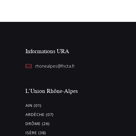
i
o
n
n
e
z
Informations URA
u
n
rhonealpes@fncta.fr
e
d
a
L’Union Rhône-Alpes
t
e
AIN (01)
.
ARDÈCHE (07)
DRÔME (26)
ISÈRE (38)