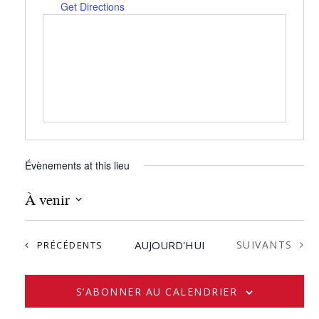
Get Directions
Évènements at this lieu
À venir
S
é
ÉVÈNEMENTS
ÉVÈNEMENTS
AUJOURD'HUI
SUIVANTS
PRÉCÉDENTS
l
e
c
S’ABONNER AU CALENDRIER
t