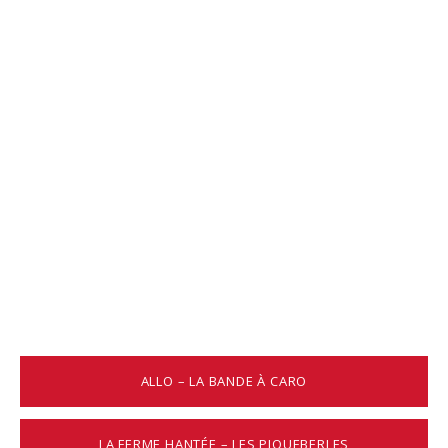
ALLO – LA BANDE À CARO
LA FERME HANTÉE – LES PIQUEBERLES