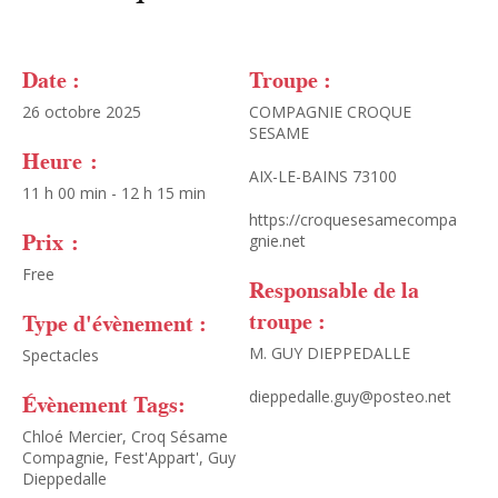
Date :
Troupe :
26 octobre 2025
COMPAGNIE CROQUE
SESAME
Heure :
AIX-LE-BAINS 73100
11 h 00 min - 12 h 15 min
https://croquesesamecompa
Prix :
gnie.net
Free
Responsable de la
troupe :
Type d'évènement :
M. GUY DIEPPEDALLE
Spectacles
dieppedalle.guy@posteo.net
Évènement Tags:
Chloé Mercier
,
Croq Sésame
Compagnie
,
Fest'Appart'
,
Guy
Dieppedalle