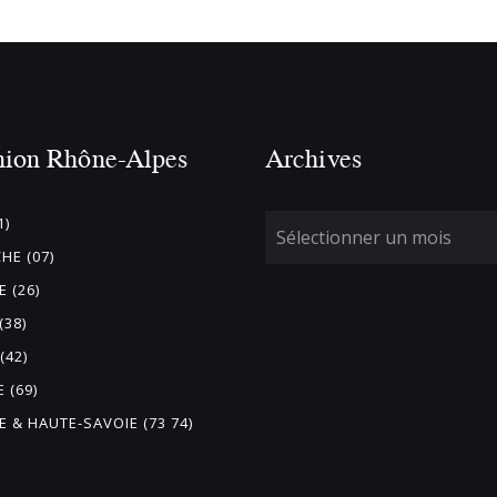
nion Rhône-Alpes
Archives
1)
HE (07)
 (26)
(38)
(42)
 (69)
E & HAUTE-SAVOIE (73 74)