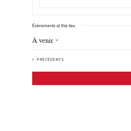
Évènements at this lieu
À venir
S
é
ÉVÈNEMENTS
PRÉCÉDENTS
l
e
c
t
i
o
n
n