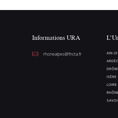
e
z
u
n
Informations URA
L’U
e
d
a
AIN (0
rhonealpes@fncta.fr
t
ARDÈC
e
DRÔME
.
ISÈRE 
LOIRE 
RHÔNE
SAVOI