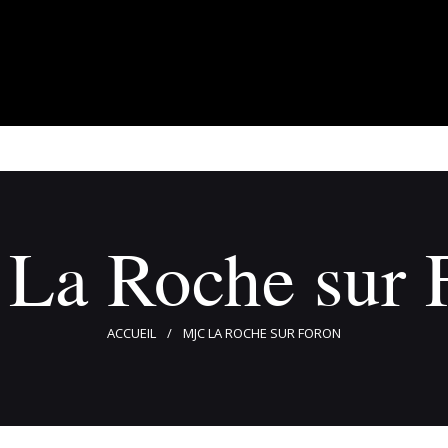
À propos
Adhérents
Évènements
Actualités
Contact
La Roche sur 
ACCUEIL
MJC LA ROCHE SUR FORON