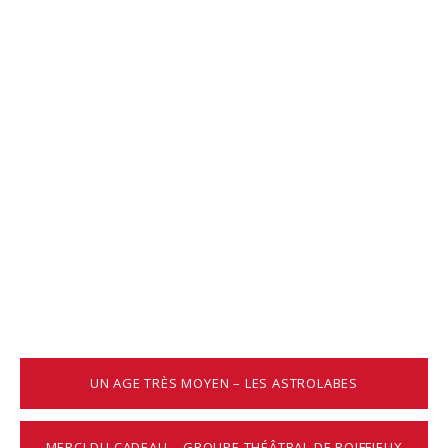
UN AGE TRÈS MOYEN – LES ASTROLABES
MERCI DU CADEAU – GROUPE THÉÂTRAL DE ROIFFIEUX