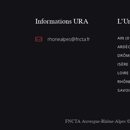
Informations URA
L’U
AIN (0
rhonealpes@fncta.fr
ARDÈC
DRÔME
ISÈRE 
LOIRE 
RHÔNE
SAVOI
FNCTA Auvergne-Rhône-Alpes © 20