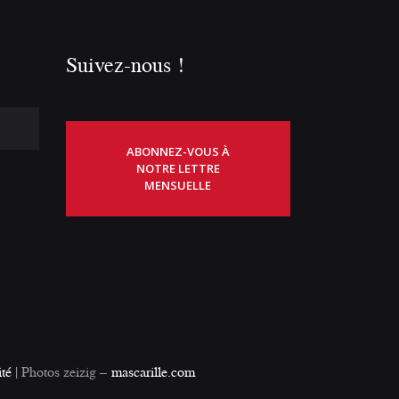
Suivez-nous !
ABONNEZ-VOUS À
NOTRE LETTRE
MENSUELLE
ité
| Photos zeizig –
mascarille.com