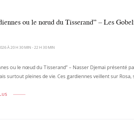
diennes ou le nœud du Tisserand” – Les Gobe
26 À 20 H 30 MIN - 22 H 30 MIN
nnes ou le nœud du Tisserand” – Nasser Djemaï présenté par
ais surtout pleines de vie. Ces gardiennes veillent sur Rosa, 
PLUS