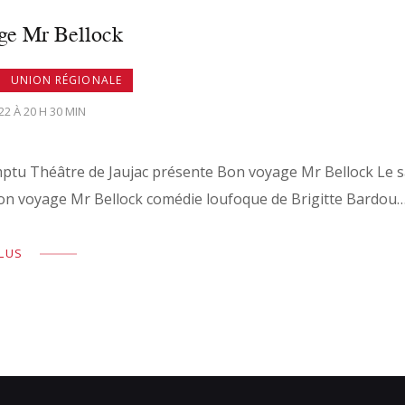
ge Mr Bellock
UNION RÉGIONALE
22 À 20 H 30 MIN
 Théâtre de Jaujac présente Bon voyage Mr Bellock Le same
on voyage Mr Bellock comédie loufoque de Brigitte Bardou
PLUS