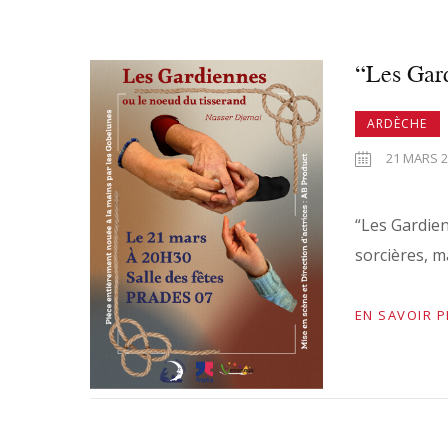
“Les Gar
ARDÈCHE
21 MARS 20
“Les Gardie
sorcières, m
EN SAVOIR 