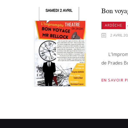
Bon voya
,
ARDÈCHE
2 AVRIL 20
L’Impromptu
de Prades B
EN SAVOIR 