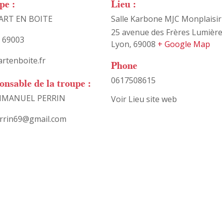
pe :
Lieu :
’ART EN BOITE
Salle Karbone MJC Monplaisir
25 avenue des Frères Lumièr
 69003
Lyon
,
69008
+ Google Map
rtenboite.fr
Phone
0617508615
onsable de la troupe :
MMANUEL PERRIN
Voir Lieu site web
rrin69@gmail.com