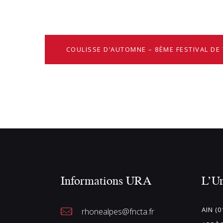
COULISSE D’AUTOMNE – 8ÈME FESTIVAL DE
Informations URA
L’U
AIN (0
rhonealpes@fncta.fr