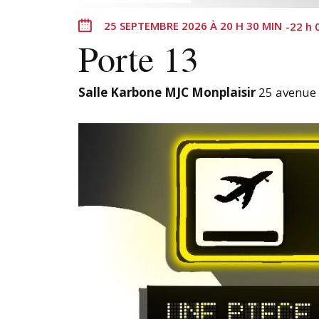
25 SEPTEMBRE 2026 À 20 H 30 MIN
-
22 h 
Porte 13
Salle Karbone MJC Monplaisir
25 avenue 