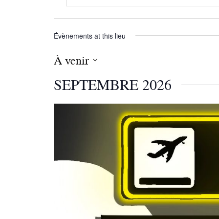
Évènements at this lieu
À venir
S
SEPTEMBRE 2026
é
l
e
c
t
i
o
n
n