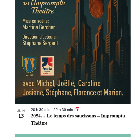
c
t
u
a
l
i
s
a
t
i
o
n
d
20 h 30 min
-
22 h 30 min
e
JUIN
13
2054… Le temps des saucissons – Impromptu
l
Théâtre
a
l