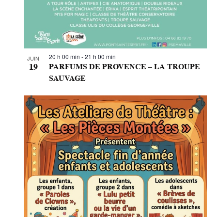
a
v
e
c
l
20 h 00 min
-
21 h 00 min
JUIN
19
PARFUMS DE PROVENCE – LA TROUPE
e
SAUVAGE
s
r
é
s
u
l
t
a
t
s
f