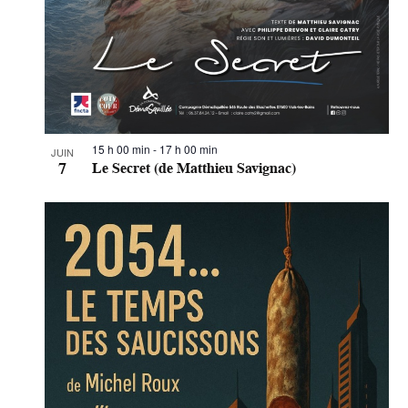
l
n
a
t
i
s
r
e
e
n
15 h 00 min
-
17 h 00 min
JUIN
7
Le Secret (de Matthieu Savignac)
t
r
a
î
n
e
r
a
l
'
a