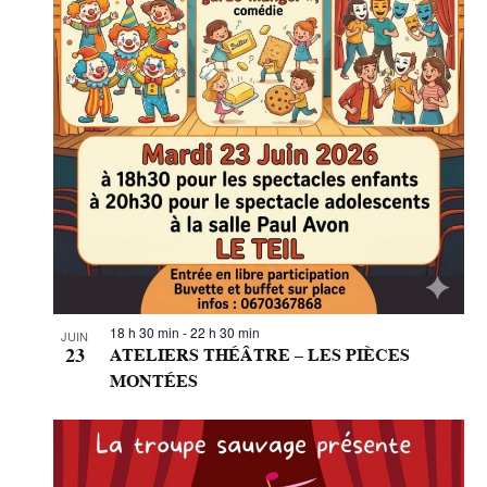
i
l
t
r
é
s
.
18 h 30 min
-
22 h 30 min
JUIN
23
ATELIERS THÉÂTRE – LES PIÈCES
MONTÉES