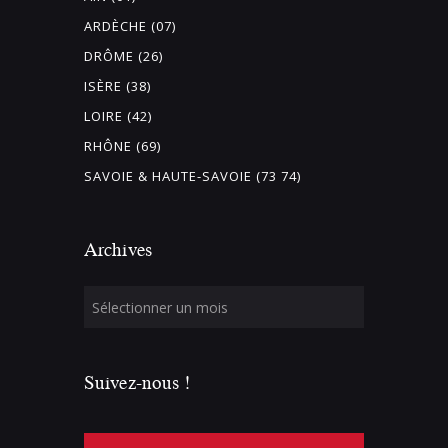
l
n
ARDÈCHE (07)
a
t
i
DRÔME (26)
s
r
ISÈRE (38)
e
LOIRE (42)
e
RHÔNE (69)
n
SAVOIE & HAUTE-SAVOIE (73 74)
t
r
a
Archives
î
n
e
r
a
Suivez-nous !
l
'
a