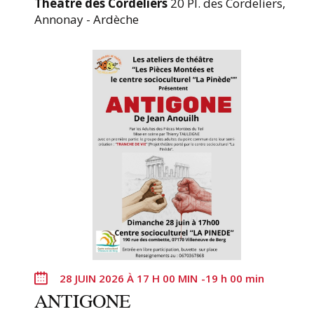
Théâtre des Cordeliers
20 Pl. des Cordeliers,
s
Annonay - Ardèche
t
e
d
e
s
é
v
é
n
e
m
e
n
t
28 JUIN 2026 À 17 H 00 MIN
-
19 h 00 min
s
ANTIGONE
a