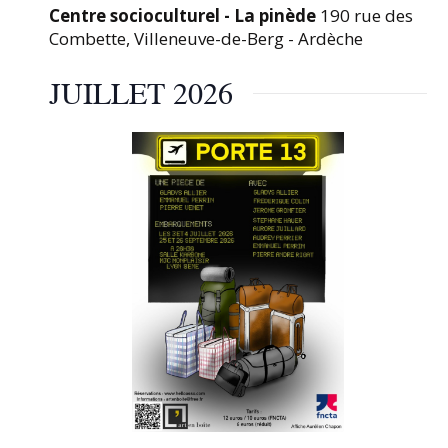
v
Centre socioculturel - La pinède
190 rue des
e
Combette, Villeneuve-de-Berg - Ardèche
c
l
JUILLET 2026
e
s
r
é
s
u
l
t
a
t
s
f
i
l