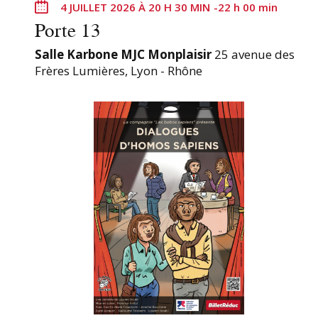
4 JUILLET 2026 À 20 H 30 MIN
-
22 h 00 min
t
Porte 13
r
é
Salle Karbone MJC Monplaisir
25 avenue des
Frères Lumières, Lyon - Rhône
s
.