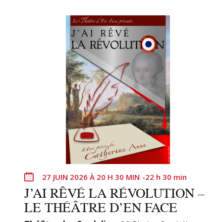
t
u
a
l
i
s
a
t
i
o
n
d
e
l
27 JUIN 2026 À 20 H 30 MIN
-
22 h 30 min
a
J’AI RÊVÉ LA RÉVOLUTION –
l
LE THÉÂTRE D’EN FACE
i