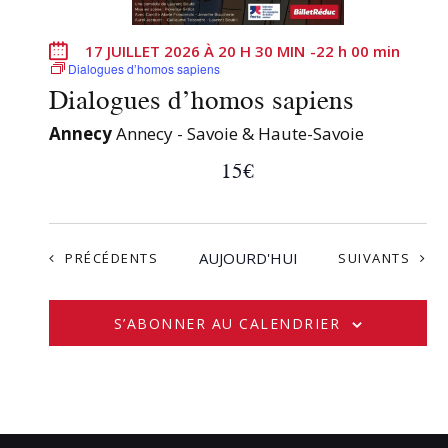
17 JUILLET 2026 À 20 H 30 MIN
-
22 h 00 min
Dialogues d’homos sapiens
Dialogues d’homos sapiens
Annecy
Annecy - Savoie & Haute-Savoie
15€
ÉVÈNEMENTS
AUJOURD'HUI
ÉVÈNEMENTS
PRÉCÉDENTS
SUIVANTS
S’ABONNER AU CALENDRIER