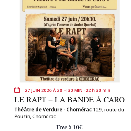
t
i
s
r
e
e
n
t
r
a
î
n
e
r
27 JUIN 2026 À 20 H 30 MIN
-
22 h 30 min
LE RAPT – LA BANDE À CARO
a
l
Théâtre de Verdure - Chomérac
129, route du
'
Pouzin, Chomérac -
a
Free à 10€
c