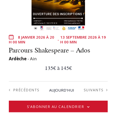
e
z
u
n
e
8 JANVIER 2026 À 20
13 SEPTEMBRE 2026 À 19
d
-
H 00 MIN
H 00 MIN
a
Parcours Shakespeare – Ados
t
e
Ardèche
- Ain
.
135€ à 145€
ÉVÈNEMENTS
ÉVÈNEMENTS
PRÉCÉDENTS
AUJOURD'HUI
SUIVANTS
S’ABONNER AU CALENDRIER