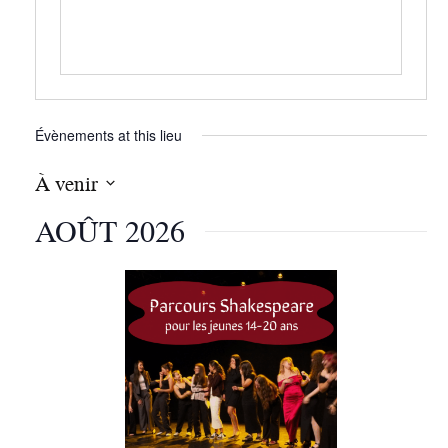
Évènements at this lieu
À venir
S
AOÛT 2026
é
l
e
c
t
i
o
n
n