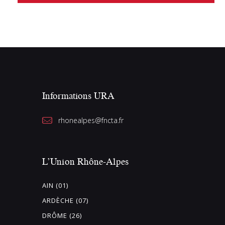
t
i
o
n
n
e
z
Informations URA
u
n
rhonealpes@fncta.fr
e
d
a
L’Union Rhône-Alpes
t
e
AIN (01)
.
ARDÈCHE (07)
DRÔME (26)