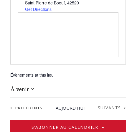
Saint Pierre de Boeuf
,
42520
Get Directions
Évènements at this lieu
À venir
S
é
ÉVÈNEMENTS
ÉVÈNEMENTS
AUJOURD'HUI
SUIVANTS
PRÉCÉDENTS
l
e
c
S’ABONNER AU CALENDRIER