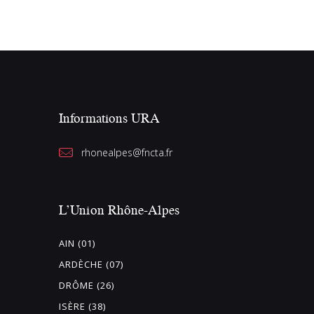
i
o
n
n
e
z
Informations URA
u
n
rhonealpes@fncta.fr
e
d
a
L’Union Rhône-Alpes
t
e
AIN (01)
.
ARDÈCHE (07)
DRÔME (26)
ISÈRE (38)