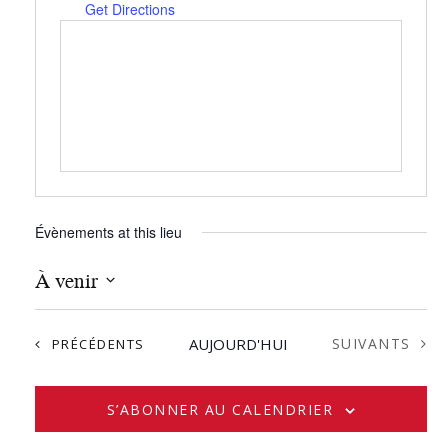
Get Directions
Évènements at this lieu
À venir
S
é
ÉVÈNEMENTS
ÉVÈNEMENTS
AUJOURD'HUI
SUIVANTS
PRÉCÉDENTS
l
e
c
S’ABONNER AU CALENDRIER
t