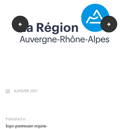
partner1
logo-CO
8 JANVIER 2021
PREVIOUS POST:
Published in
logo-partenaire-region-