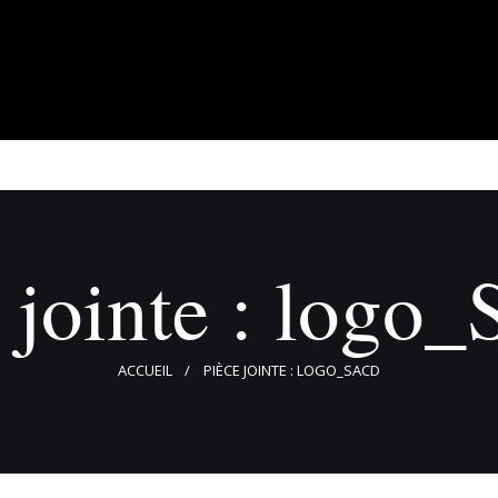
À propos
Adhérents
Évènements
Actualités
Contact
 jointe : log
ACCUEIL
PIÈCE JOINTE : LOGO_SACD