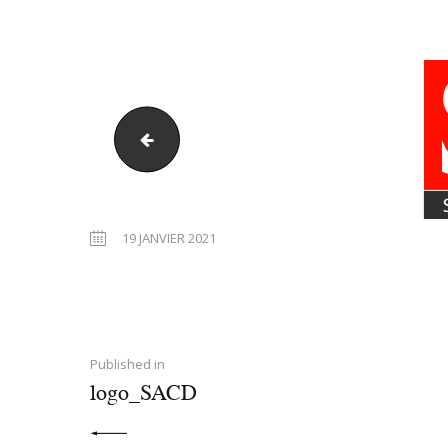
ma-logo
19 JANVIER 2021
PREVIOUS POST:
Published in
logo_SACD