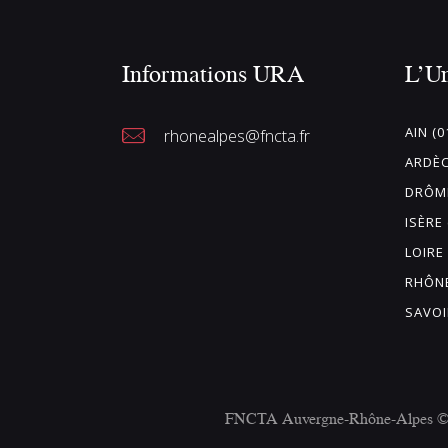
Informations URA
L’U
AIN (0
rhonealpes@fncta.fr
ARDÈC
DRÔME
ISÈRE 
LOIRE 
RHÔNE
SAVOI
FNCTA Auvergne-Rhône-Alpes © 20