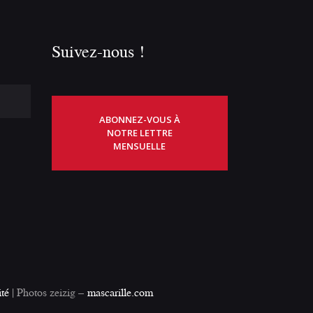
Suivez-nous !
ABONNEZ-VOUS À
NOTRE LETTRE
MENSUELLE
ité
| Photos zeizig –
mascarille.com