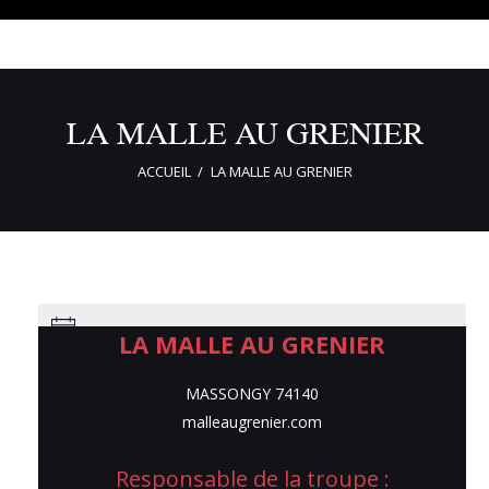
LA MALLE AU GRENIER
ACCUEIL
LA MALLE AU GRENIER
LA MALLE AU GRENIER
Aucun résultat trouvé.
MASSONGY 74140
LA MALLE AU GRENIER
malleaugrenier.com
Responsable de la troupe :