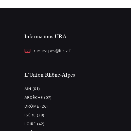
n
e
z
u
Informations URA
n
e
rhonealpes@fncta.fr
d
a
t
L’Union Rhône-Alpes
e
.
AIN (01)
ARDÈCHE (07)
DRÔME (26)
ISÈRE (38)
LOIRE (42)