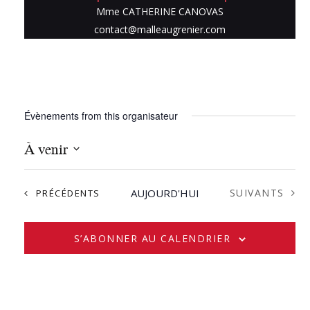
Mme CATHERINE CANOVAS
contact@malleaugrenier.com
Évènements from this organisateur
À venir
S
é
ÉVÈNEMENTS
ÉVÈNEMENTS
AUJOURD'HUI
SUIVANTS
PRÉCÉDENTS
l
e
c
S’ABONNER AU CALENDRIER
t
i
o
n