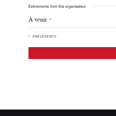
Évènements from this organisateur
À venir
S
é
ÉVÈNEMENTS
PRÉCÉDENTS
l
e
c
t
i
o
n
n
e
z