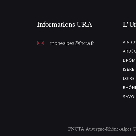
u
n
Informations URA
L’U
e
d
a
AIN (0
rhonealpes@fncta.fr
t
ARDÈC
e
DRÔME
.
ISÈRE 
LOIRE 
RHÔNE
SAVOI
FNCTA Auvergne-Rhône-Alpes © 20