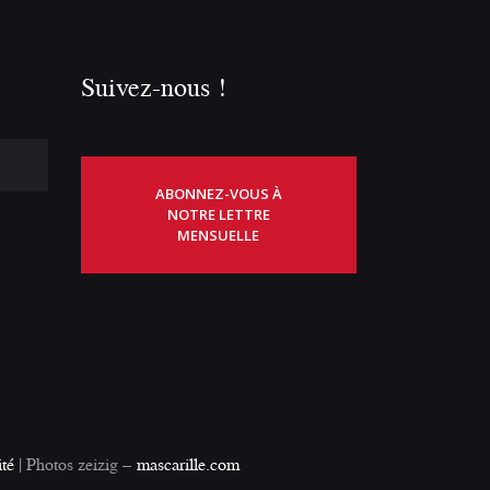
Suivez-nous !
ABONNEZ-VOUS À
NOTRE LETTRE
MENSUELLE
ité
| Photos zeizig –
mascarille.com