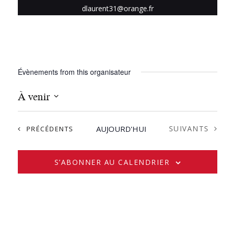
dlaurent31@orange.fr
Évènements from this organisateur
À venir
S
é
ÉVÈNEMENTS
ÉVÈNEMENTS
AUJOURD'HUI
SUIVANTS
PRÉCÉDENTS
l
e
c
S’ABONNER AU CALENDRIER
t
i
o
n
n