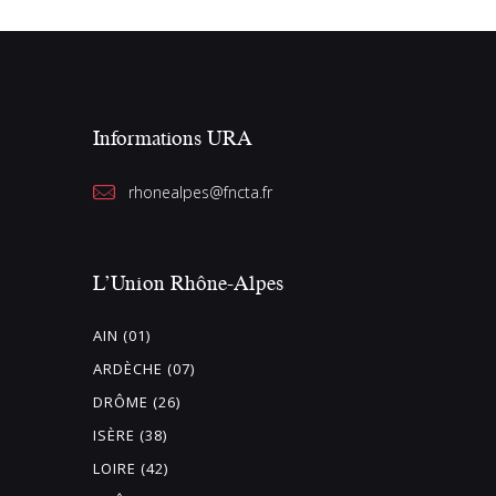
e
z
u
n
Informations URA
e
d
rhonealpes@fncta.fr
a
t
e
L’Union Rhône-Alpes
.
AIN (01)
ARDÈCHE (07)
DRÔME (26)
ISÈRE (38)
LOIRE (42)