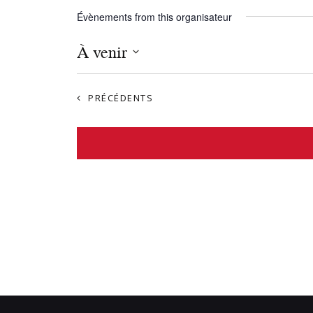
Évènements from this organisateur
À venir
S
é
ÉVÈNEMENTS
PRÉCÉDENTS
l
e
c
t
i
o
n
n
e
z