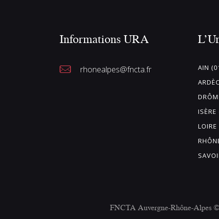
u
n
Informations URA
L’U
e
d
a
AIN (0
rhonealpes@fncta.fr
t
ARDÈC
e
DRÔME
.
ISÈRE 
LOIRE 
RHÔNE
SAVOI
FNCTA Auvergne-Rhône-Alpes © 20