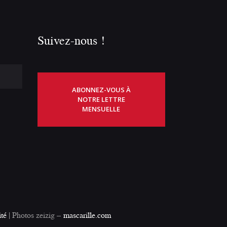
Suivez-nous !
ABONNEZ-VOUS À
NOTRE LETTRE
MENSUELLE
ité
| Photos zeizig –
mascarille.com