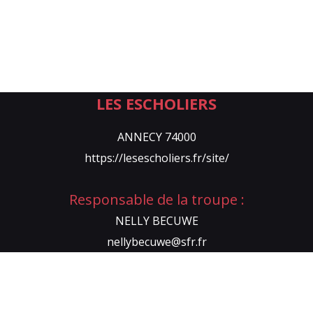
LES ESCHOLIERS
ANNECY 74000
https://lesescholiers.fr/site/
Responsable de la troupe :
NELLY BECUWE
nellybecuwe@sfr.fr