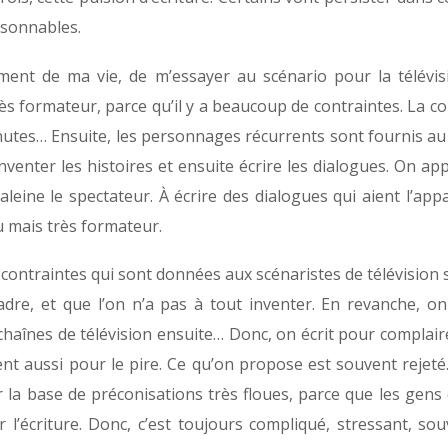
aisonnables.
oment de ma vie, de m’essayer au scénario pour la télévis
 très formateur, parce qu’il y a beaucoup de contraintes. La co
utes… Ensuite, les personnages récurrents sont fournis au s
ut inventer les histoires et ensuite écrire les dialogues. On a
haleine le spectateur. À écrire des dialogues qui aient l’ap
 mais très formateur.
ontraintes qui sont données aux scénaristes de télévision so
adre, et que l’on n’a pas à tout inventer. En revanche, on
 chaînes de télévision ensuite… Donc, on écrit pour complai
nt aussi pour le pire. Ce qu’on propose est souvent rejeté. 
Sur la base de préconisations très floues, parce que les gens
l’écriture. Donc, c’est toujours compliqué, stressant, so