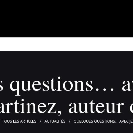
À propos
Adhérents
Évènements
Actualités
Contact
 questions… a
rtinez, auteur 
TOUS LES ARTICLES
ACTUALITÉS
QUELQUES QUESTIONS… AVEC JEA