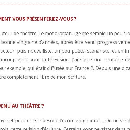
NT VOUS PRÉSENTERIEZ-VOUS ?
uteur de théâtre. Le mot dramaturge me semble un peu trop
 bonne vingtaine d’années, après être venu progressivement
ucteur, puis nouvelliste, un peu poète, scénariste, et enfin
eaucoup écrit pour la télévision. J’ai signé une centaine 
par exemple, qui était diffusée sur France 2. Depuis une diza
’être complètement libre de mon écriture.
VENU AU THÉÂTRE ?
’envie et peut-être le besoin d’écrire en général… On ne vient
rois, cette pulsion d’écriture. Certains vont persister dans c