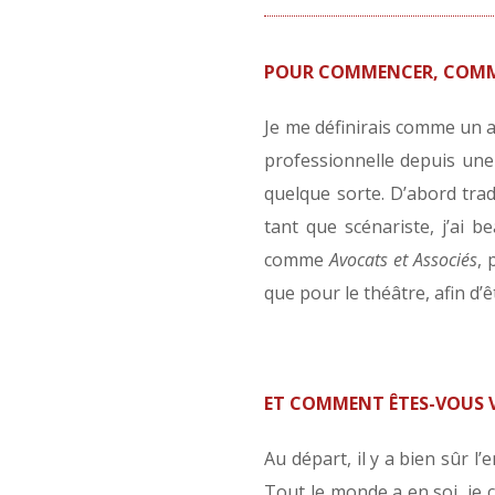
POUR COMMENCER, COMME
Je me définirais comme un a
professionnelle depuis une
quelque sorte. D’abord trad
tant que scénariste, j’ai b
comme
Avocats et Associés
, 
que pour le théâtre, afin d
ET COMMENT ÊTES-VOUS 
Au départ, il y a bien sûr l
Tout le monde a en soi, je c